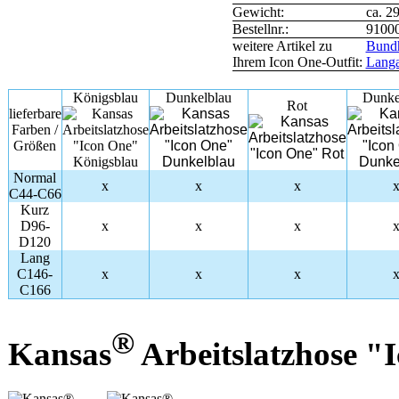
Gewicht:
ca. 2
Bestellnr.:
9100
weitere Artikel zu
Bund
Ihrem Icon One-Outfit:
Lang
Königsblau
Dunkelblau
Dunke
Rot
lieferbare
Farben /
Größen
Normal
x
x
x
C44-C66
Kurz
D96-
x
x
x
D120
Lang
C146-
x
x
x
C166
®
Kansas
Arbeitslatzhose "