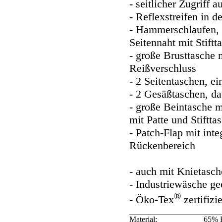
- seitlicher Zugriff 
- Reflexstreifen in 
- Hammerschlaufen, d
Seitennaht mit Stiftt
- große Brusttasche 
Reißverschluss
- 2 Seitentaschen, e
- 2 Gesäßtaschen, da
- große Beintasche m
mit Patte und Stiftta
- Patch-Flap mit int
Rückenbereich
- auch mit Knietasch
- Industriewäsche g
®
- Öko-Tex
zertifizie
Material:
65% P