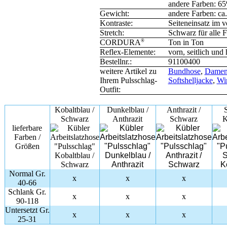
andere Farben: 6
Gewicht:
andere Farben: ca
Kontraste:
Seiteneinsatz im v
Stretch:
Schwarz für alle F
®
Ton in Ton
CORDURA
Reflex-Elemente:
vorn, seitlich und 
Bestellnr.:
91100400
weitere Artikel zu
Bundhose
,
Damen
Ihrem Pulsschlag-
Softshelljacke
,
Win
Outfit:
Kobaltblau /
Dunkelblau /
Anthrazit /
Schwarz
Anthrazit
Schwarz
K
lieferbare
Farben /
Größen
Normal Gr.
x
x
x
40-66
Schlank Gr.
x
x
x
90-118
Untersetzt Gr.
x
x
x
25-31