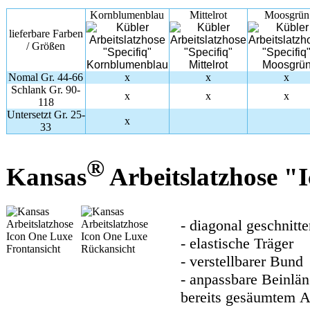
Kornblumenblau
Mittelrot
Moosgrün
lieferbare Farben
/ Größen
Nomal Gr. 44-66
x
x
x
Schlank Gr. 90-
x
x
x
118
Untersetzt Gr. 25-
x
33
®
Kansas
Arbeitslatzhose "
- diagonal geschnitt
- elastische Träger
- verstellbarer Bund
- anpassbare Beinlän
bereits gesäumtem A