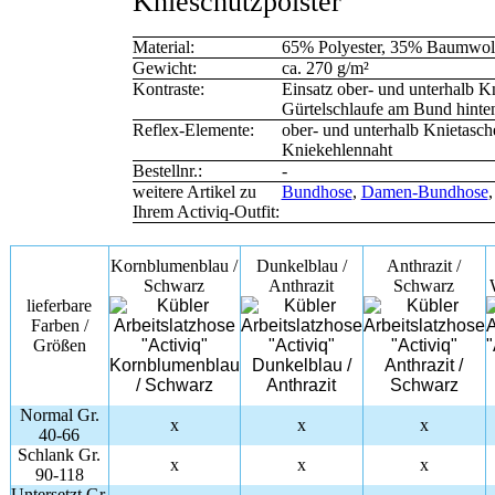
Knieschutzpolster
Material:
65% Polyester, 35% Baumwol
Gewicht:
ca. 270 g/m²
Kontraste:
Einsatz ober- und unterhalb Kn
Gürtelschlaufe am Bund hinten
Reflex-Elemente:
ober- und unterhalb Knietasche
Kniekehlennaht
Bestellnr.:
-
weitere Artikel zu
Bundhose
,
Damen-Bundhose
Ihrem Activiq-Outfit:
Kornblumenblau /
Dunkelblau /
Anthrazit /
Schwarz
Anthrazit
Schwarz
lieferbare
Farben /
Größen
Normal Gr.
x
x
x
40-66
Schlank Gr.
x
x
x
90-118
Untersetzt Gr.