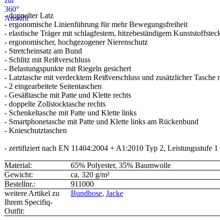
- doppelter Latz
- ergonomische Linienführung für mehr Bewegungsfreiheit
- elastische Träger mit schlagfestem, hitzebeständigem Kunststoffstec
- ergonomischer, hochgezogener Nierenschutz
- Stretcheinsatz am Bund
- Schlitz mit Reißverschluss
- Belastungspunkte mit Riegeln gesichert
- Latztasche mit verdecktem Reißverschluss und zusätzlicher Tasche mi
- 2 eingearbeitete Seitentaschen
- Gesäßtasche mit Patte und Klette rechts
- doppelte Zollstocktasche rechts
- Schenkeltasche mit Patte und Klette links
- Smartphonetasche mit Patte und Klette links am Rückenbund
- Knieschutztaschen
- zertifiziert nach EN 11404:2004 + A1:2010 Typ 2, Leistungsstufe 
Material:
65% Polyester, 35% Baumwolle
Gewicht:
ca. 320 g/m²
Bestellnr.:
911000
weitere Artikel zu
Bundhose
,
Jacke
Ihrem Specifiq-
Outfit: