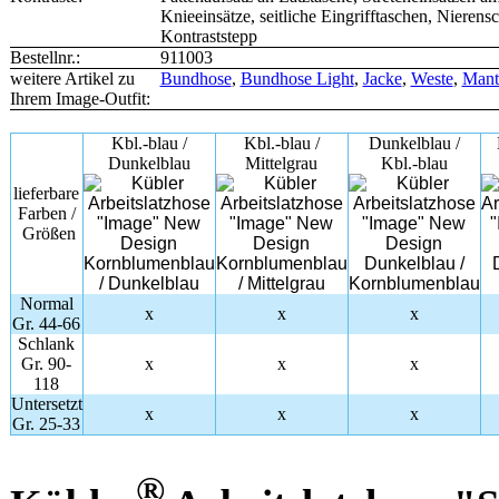
Knieeinsätze, seitliche Eingrifftaschen, Nierensc
Kontraststepp
Bestellnr.:
911003
weitere Artikel zu
Bundhose
,
Bundhose Light
,
Jacke
,
Weste
,
Mant
Ihrem Image-Outfit:
Kbl.-blau /
Kbl.-blau /
Dunkelblau /
Dunkelblau
Mittelgrau
Kbl.-blau
lieferbare
Farben /
Größen
Normal
x
x
x
Gr. 44-66
Schlank
Gr. 90-
x
x
x
118
Untersetzt
x
x
x
Gr. 25-33
®