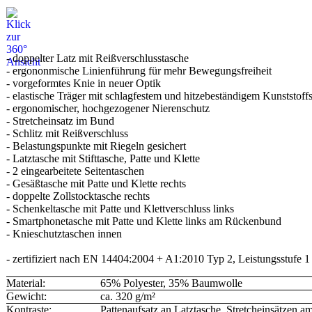
- doppelter Latz mit Reißverschlusstasche
- ergononmische Linienführung für mehr Bewegungsfreiheit
- vorgeformtes Knie in neuer Optik
- elastische Träger mit schlagfestem und hitzebeständigem Kunststoff
- ergonomischer, hochgezogener Nierenschutz
- Stretcheinsatz im Bund
- Schlitz mit Reißverschluss
- Belastungspunkte mit Riegeln gesichert
- Latztasche mit Stifttasche, Patte und Klette
- 2 eingearbeitete Seitentaschen
- Gesäßtasche mit Patte und Klette rechts
- doppelte Zollstocktasche rechts
- Schenkeltasche mit Patte und Klettverschluss links
- Smartphonetasche mit Patte und Klette links am Rückenbund
- Knieschutztaschen innen
- zertifiziert nach EN 14404:2004 + A1:2010 Typ 2, Leistungsstufe 
Material:
65% Polyester, 35% Baumwolle
Gewicht:
ca. 320 g/m²
Kontraste:
Pattenaufsatz an Latztasche, Stretcheinsätzen a