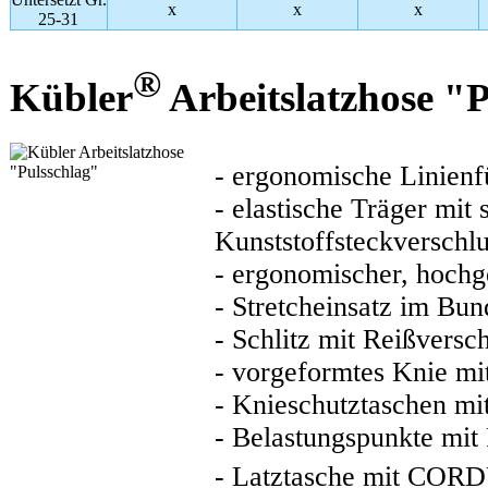
x
x
x
25-31
®
Kübler
Arbeitslatzhose "
- ergonomische Linienf
- elastische Träger mit
Kunststoffsteckverschlu
- ergonomischer, hochg
- Stretcheinsatz im Bun
- Schlitz mit Reißversc
- vorgeformtes Knie m
- Knieschutztaschen mit
- Belastungspunkte mit 
- Latztasche mit CO