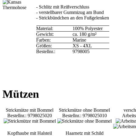
- Schlitz mit Reißverschluss
- verstellbarer Gummizug am Bund
- Strickbündchen an den Fußgelenken
Material:
100% Polyester
Gewicht:
ca. 180 g/m²
Farben:
Marine
Größen:
XS - 4XL
Bestellnr.:
9798005
Mützen
Strickmütze mit Bommel
Strickmütze ohne Bommel
versch
Bestellnr.: 9798025020
Bestellnr.: 9798025010
Arbeit
Kopfhaube mit Halsteil
Haarnetz mit Schild