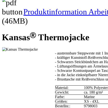
Produktinformation Arbei
(46MB)
®
Kansas
Thermojacke
- austrennbare Steppweste mit 1 I
- kräftiger Kunststoff-Reißverschlu
- Schwarzes Strickbündchen an H
- Lüftungsöffnungen am Ärmelauss
- Schwarze Kontrastpaspel an Ta
- in die Jacke einknöpfbarer Niere
- Brusttasche mit Reißverschluss 
Material:
100% Polyester
Gewicht:
ca. 180 g/m²
Farbe:
Marine
Größen:
XS - 4XL
Bestellnr.:
9798003